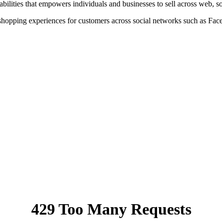
abilities that empowers individuals and businesses to sell across web, s
shopping experiences for customers across social networks such as Fac