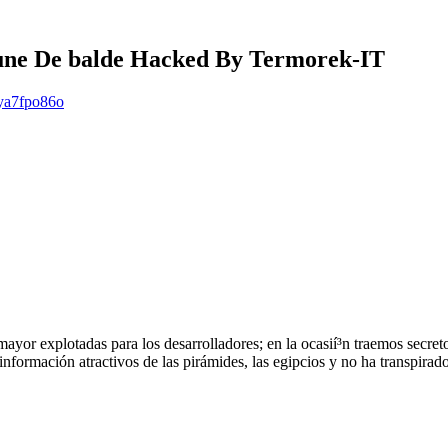
une De balde Hacked By Termorek-IT
ya7fpo86o
 mayor explotadas para los desarrolladores; en la ocasií³n traemos secre
formación atractivos de las pirámides, las egipcios y no ha transpirado
.