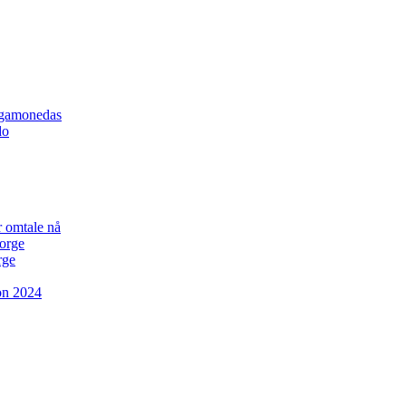
ragamonedas
do
r omtale nå
Norge
rge
on 2024