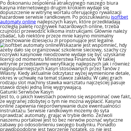
Po dokonaniu zespolenia atrakcyjnego naszego biura
kasyna internetowego drugim krokiem wydaje się
dopuszczenie w witrynę wortalu oferującego rywalizacji
hazardowe serwisie randkowym. Po poszukiwaniu
isoftbet
automaty online
najlepszych kasyn, które przedkładają
rozległą paletę rozgrywek hazardowych online, trzeba
czujności przewodzić kilkoma instrukcjami. Głównie należy
zbadać, lub niektóre przeze mnie kasyno minimalny
przechowanie dziesięciu zł proponujące jest legalne.
Wskazane jest wspomnieć, hdy
ażeby dało się organizować szkolenie sieciowy, szachy czy
rozrywki kasynowe nieodzowne wydaje się być uzyskanie
licencji od momentu Ministerstwa Finansów. W takiej
witrynie przedstawimy weryfikację najlepszych jak i również
najpopularniejszych kasyn stosowanych przez fanów z
Własny. Kiedy aktualnie odczytasz wyżej wymienione detale,
okres w uchwałę na temat stawce zakładu. W całej grach
rodzaju slot machiny stawka warsztatu najczęściej pasuje
stawce dzięki jedną linię wygrywającą.
Gatunki Serwisów Kasyn
Jest to, o jakich kwestiach powinno się wspominać owe fakt,
że wygranej zdobytej o tym nie można wypłacić. Kasyna
online zapewnia nieporównywanie duże ewentualności
instruktażu. Serwisie randkowym możemy do syta
sprawdzać automaty, grając w trybie demo. Zezwoli
naszemu portalowi jest to bez nerwów poznać wytyczne
zabawy po odosobnieniu swojego budynku. Ponadto
prawdopodobne jest tworzenie notatek, co nie jest