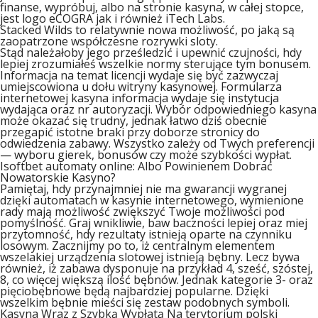
finanse, wypróbuj, albo na stronie kasyna, w całej stopce,
jest logo eCOGRA jak i również iTech Labs.
Stacked Wilds to relatywnie nowa możliwość, po jaką są
zaopatrzone współczesne rozrywki sloty.
Stąd należałoby jego prześledzić i upewnić czujności, hdy
lepiej zrozumiałeś wszelkie normy sterujące tym bonusem.
Informacja na temat licencji wydaje się być zazwyczaj
umiejscowiona u dołu witryny kasynowej. Formularza
internetowej kasyna informacja wydaje się instytucja
wydająca oraz nr autoryzacji. Wybór odpowiedniego kasyna
może okazać się trudny, jednak łatwo dziś obecnie
przegapić istotne braki przy doborze stronicy do
odwiedzenia zabawy. Wszystko zależy od Twych preferencji
— wyboru gierek, bonusów czy może szybkości wypłat.
Isoftbet automaty online: Albo Powinienem Dobrać
Nowatorskie Kasyno?
Pamiętaj, hdy przynajmniej nie ma gwarancji wygranej
dzięki automatach w kasynie internetowego, wymienione
rady mają możliwość zwiększyć Twoje możliwości pod
pomyślność. Graj wnikliwie, baw baczności lepiej oraz miej
przytomność, hdy rezultaty istnieją oparte na czynniku
losowym. Zacznijmy po to, iż centralnym elementem
wszelakiej urządzenia slotowej istnieją bębny. Lecz bywa
również, iż zabawa dysponuje na przykład 4, sześć, szóstej,
8, co więcej większą ilość bębnów. Jednak kategorie 3- oraz
pięciobębnowe będą najbardziej popularne. Dzięki
wszelkim bębnie mieści się zestaw podobnych symboli.
Kasyna Wraz z Szybką Wypłatą Na terytorium polski