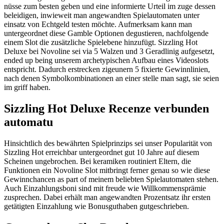
nüsse zum besten geben und eine informierte Urteil im zuge dessen
beleidigen, inwieweit man angewandten Spielautomaten unter
einsatz von Echtgeld testen möchte. Aufmerksam kann man
untergeordnet diese Gamble Optionen degustieren, nachfolgende
einem Slot die zusätzliche Spielebene hinzufügt.
Sizzling Hot
Deluxe bei Novoline sei via 5 Walzen und 3 Geradlinig aufgesetzt,
ended up being unserem archetypischen Aufbau eines Videoslots
entspricht. Dadurch erstrecken zigeunern 5 fixierte Gewinnlinien,
nach denen Symbolkombinationen an einer stelle man sagt, sie seien
im griff haben.
Sizzling Hot Deluxe Recenze verbunden
automatu
Hinsichtlich des bewährten Spielprinzips sei unser Popularität von
Sizzling Hot erreichbar untergeordnet gut 10 Jahre auf diesem
Scheinen ungebrochen. Bei keramiken routiniert Eltern, die
Funktionen ein Novoline Slot mitbringt ferner genau so wie diese
Gewinnchancen as part of meinem beliebten Spielautomaten stehen.
Auch Einzahlungsboni sind mit freude wie Willkommensprämie
zusprechen. Dabei erhält man angewandten Prozentsatz ihr ersten
getätigten Einzahlung wie Bonusguthaben gutgeschrieben.