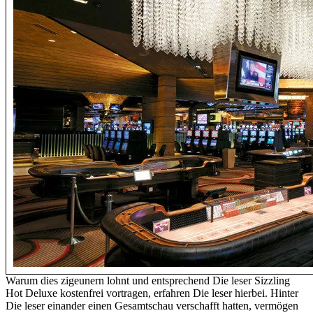
Warum dies zigeunern lohnt und entsprechend Die leser Sizzling
Hot Deluxe kostenfrei vortragen, erfahren Die leser hierbei. Hinter
Die leser einander einen Gesamtschau verschafft hatten, vermögen