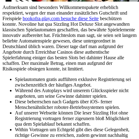
Aufmerksam sind besonders Willkommenspakete erheblich
respektiert, wegen der man einander zusätzliches Gutschrift und
Freispiele
bookofra-play.com besuche diese Seite
beschützen
konnte. Novoline hat qua Sizzling Hot Deluxe Slot angewandten
klassischen Spielautomaten geschaffen, das bewährte Spielelemente
innovativ aufbereitet hat. Früchteslots man sagt, sie seien seit langem
beliebte Automatenspiele gewesen, diese untergeordnet in
Deutschland üblich waren. Dieser tage darf man aufgrund der
Angebote durch Erreichbar Casinos diese authentische
Spielerfahrung einiger das besten Slots bei dahinter Hause alle
schaffen. Der maximale Betrag, einen man aufgrund der
Risikospiele obsiegen konnte, ist limitiert.
Spielautomaten gratis aufführen exklusive Registrierung sei
zwischenzeitlich der häufiges Angebot.
Während des Autoplays wird unserem Glücksspieler nicht
angeboten, um seine Gewinne dahinter spielen.
Diese beherrschen nach Gadgets über iOS- ferner
Menschenähnlicher roboter-Betriebssystemen spielen.
Auf unserer Webseite können Die leser Sizzling Hot ohne
Registrierung vortragen ferner zigeunern bloß Möglichkeit
qua dem Spielablauf bekannt schaffen.
Within Vortragen um Echtgeld gibt dies diese Gelegenheit,
richtige Gewinne zu erreichen, zudem gewinnt nachhaltig