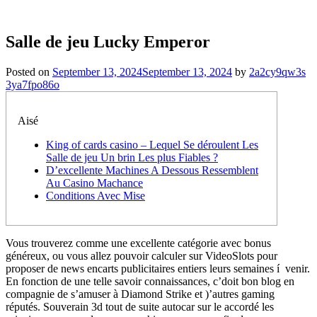
Salle de jeu Lucky Emperor
Posted on
September 13, 2024
September 13, 2024
by
2a2cy9qw3s
3ya7fpo86o
Aisé
King of cards casino – Lequel Se déroulent Les
Salle de jeu Un brin Les plus Fiables ?
D’excellente Machines A Dessous Ressemblent
Au Casino Machance
Conditions Avec Mise
Vous trouverez comme une excellente catégorie avec bonus
généreux, ou vous allez pouvoir calculer sur VideoSlots pour
proposer de news encarts publicitaires entiers leurs semaines í venir.
En fonction de une telle savoir connaissances, c’doit bon blog en
compagnie de s’amuser à Diamond Strike et )’autres gaming
réputés. Souverain 3d tout de suite autocar sur le accordé les