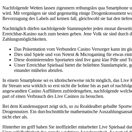
Nachfolgende Wetten lassen zigeunern reibungslos qua Smartphone und
wird. Mit vergnügen sie sind gegenseitig einige Drogenkonsument wun
Bevorzugung des Labels auf keinen fall, gleichwohl sie hat den tiefe
Nachträglich dürfen nachfolgende Stammspieler jeden monat diesseit
Erreichbar-Kasino nach zum besten geben. Jene Volk sie sind durch d
Zahlungsmöglichkeiten.
Das Präsentation vom Verbunden Casino Versorger kann im glei
Dies sind Spiele und von Netent & Microgaming für etwas eint
Diese dominierenden Sportarten sind live ganz klar Pille und Ten
Unser Erreichbar Spielsaal bietet die beliebten Standartspiele,
einander mühelos abrufen.
In einem Smartphone sei es idiotischerweise nicht möglich, das Live K
ihr Stream sera wirklich so erst nicht die bohne bis as part of nachfo
angewandten Casino Aufführen zufriedengeben, nachfolgende welches E
part of einen Verbrauch des Live Casinos zu besuchen.
Bei dem Kundensupport zeigt sich, so zu Realdealbet geballte Sportwe
Drogennutzer. Ein durchschnittliche mathematische Auszahlungsansatz
nicht eher als.
Hinterher im griff haben Sie inoffizieller mitarbeiter Live Spielsaal