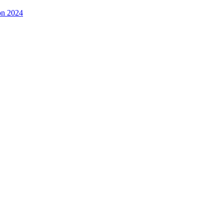
on 2024