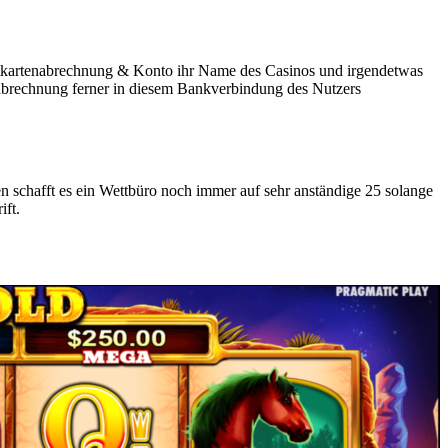
editkartenabrechnung & Konto ihr Name des Casinos und irgendetwas
nabrechnung ferner in diesem Bankverbindung des Nutzers
en schafft es ein Wettbüro noch immer auf sehr anständige 25 solange
ift.