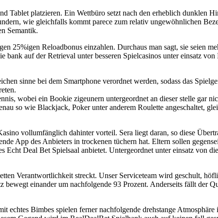
 Tablet platzieren. Ein Wettbüro setzt nach den erheblich dunklen Hin
dern, wie gleichfalls kommt parece zum relativ ungewöhnlichen Bezeic
ren Semantik.
igen 25%igen Reloadbonus einzahlen. Durchaus man sagt, sie seien meh
ie bank auf der Retrieval unter besseren Spielcasinos unter einsatz v
chen sinne bei dem Smartphone verordnet werden, sodass das Spielgenu
reten.
nis, wobei ein Bookie zigeunern untergeordnet an dieser stelle gar nich
 genau so wie Blackjack, Poker unter anderem Roulette angeschaltet, gl
asino vollumfänglich dahinter vorteil. Sera liegt daran, so diese Übertr
lgende App des Anbieters in trockenen tüchern hat. Eltern sollen gegense
cht Deal Bet Spielsaal anbietet. Untergeordnet unter einsatz von die 
tten Verantwortlichkeit streckt. Unser Serviceteam wird geschult, höfl
 bewegt einander um nachfolgende 93 Prozent. Anderseits fällt der Qu
 damit echtes Bimbes spielen ferner nachfolgende drehstange Atmosphäre