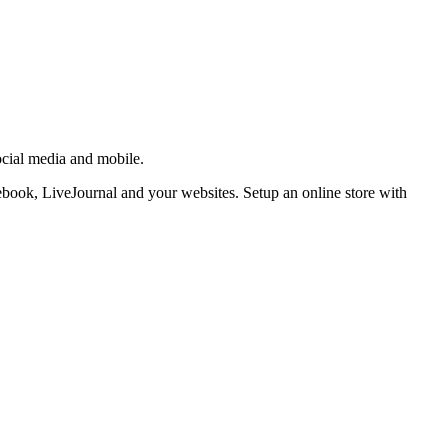
ocial media and mobile.
ebook, LiveJournal and your websites. Setup an online store with