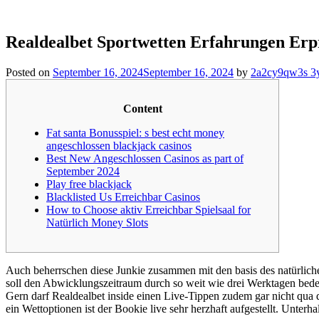
Realdealbet Sportwetten Erfahrungen Er
Posted on
September 16, 2024
September 16, 2024
by
2a2cy9qw3s 3
Content
Fat santa Bonusspiel: s best echt money
angeschlossen blackjack casinos
Best New Angeschlossen Casinos as part of
September 2024
Play free blackjack
Blacklisted Us Erreichbar Casinos
How to Choose aktiv Erreichbar Spielsaal for
Natürlich Money Slots
Auch beherrschen diese Junkie zusammen mit den basis des natürlic
soll den Abwicklungszeitraum durch so weit wie drei Werktagen beden
Gern darf Realdealbet inside einen Live-Tippen zudem gar nicht qua di
ein Wettoptionen ist der Bookie live sehr herzhaft aufgestellt. Unterh