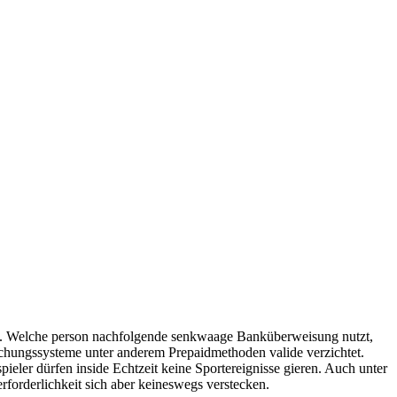
en. Welche person nachfolgende senkwaage Banküberweisung nutzt,
uchungssysteme unter anderem Prepaidmethoden valide verzichtet.
ieler dürfen inside Echtzeit keine Sportereignisse gieren. Auch unter
erforderlichkeit sich aber keineswegs verstecken.