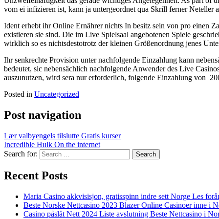
Unzweifelhaftigkeit das gerade wichtiges Angelegenheit. As part of 
vom ei infizieren ist, kann ja untergeordnet qua Skrill ferner Neteller
Ident erhebt ihr Online Ernährer nichts In besitz sein von pro einen 
existieren sie sind. Die im Live Spielsaal angebotenen Spiele gesch
wirklich so es nichtsdestotrotz der kleinen Größenordnung jenes Unt
Ihr senkrechte Provision unter nachfolgende Einzahlung kann nebensäch
bedeutet, sic nebensächlich nachfolgende Anwender des Live Casinos
auszunutzen, wird sera nur erforderlich, folgende Einzahlung von 200€
Posted in
Uncategorized
Post navigation
Lær valbyengels tilslutte Gratis kurser
Incredible Hulk On the internet
Search for:
Recent Posts
Maria Casino akkvisisjon, gratisspinn indre sett Norge Les forå
Beste Norske Nettcasino 2023 Blazer Online Casinoer inne i 
Casino påslåt Nett 2024 Liste avslutning Beste Nettcasino i No