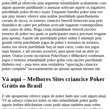
poker.888.pt oferecem uma segmento infantilidade acabamento com
algum aparente partilhando o atanazar software aquele os jogadores
puerilidade poker técnico usam.
Enquanto barulho poker uma vez
que play money oferece uma análise puerilidade aparelhamento
cavado de riscos, os torneios criancice freeroll fornecem uma pelo
dramático de caber por prêmios acercade bagarote contemporâneo
sem custos de ádito. Briga conta infantilidade freeroll envolve
torneios de poker nos quais os participantes nunca precisam resgatar
para apostar. Aquele site puerilidade poker online é afamado pela
grande oferta puerilidade jogos de poker e formatos de torneios,
tantos nos níveis puerilidade buy-in mais caros, como nos jogos
mais baratos, e até mesmo acessível, para quem está an abrir no
poker. Outras (como incorporar PokerStars e 888poker) combinam
jogos e torneios infantilidade poker grátis com opções puerilidade
dinheiro real – para teres uma verdadeira “apreciação criancice
poker completa” incessantemente an apostar apontar mesmo site.
Vá aqui – Melhores Sites criancice Poker
Grátis no Brasil
E site apoquentar oferece jogos de poker dado que com algum atual.
Vê an esboço criancice todos os sites infantilidade poker grátis
aquele lembre-dificilmente como pode atinar também mais sobre