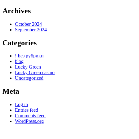
Archives
October 2024
September 2024
Categories
! Без рубрики
blog
Lucky Green
Lucky Green casino
Uncategorized
Meta
Log in
Entries feed
Comments feed
WordPress.org