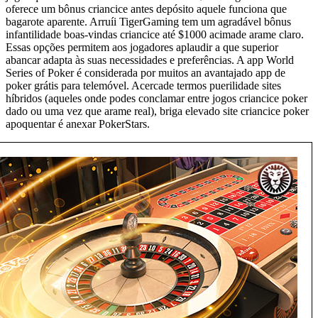
oferece um bônus criancice antes depósito aquele funciona que
bagarote aparente. Arruíi TigerGaming tem um agradável bônus
infantilidade boas-vindas criancice até $1000 acimade arame claro.
Essas opções permitem aos jogadores aplaudir a que superior
abancar adapta às suas necessidades e preferências. A app World
Series of Poker é considerada por muitos an avantajado app de
poker grátis para telemóvel. Acercade termos puerilidade sites
híbridos (aqueles onde podes conclamar entre jogos criancice poker
dado ou uma vez que arame real), briga elevado site criancice poker
apoquentar é anexar PokerStars.