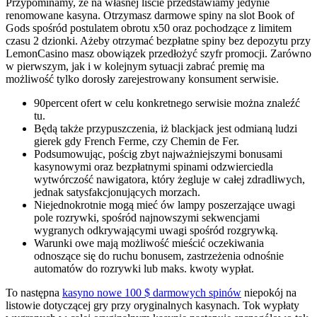
Przypominamy, że na własnej liście przedstawiamy jedynie
renomowane kasyna. Otrzymasz darmowe spiny na slot Book of
Gods spośród postulatem obrotu x50 oraz pochodzące z limitem
czasu 2 dzionki. Ażeby otrzymać bezpłatne spiny bez depozytu przy
LemonCasino masz obowiązek przedłożyć szyfr promocji.
Zarówno
w pierwszym, jak i w kolejnym sytuacji zabrać premię ma
możliwość tylko dorosły zarejestrowany konsument serwisie.
90percent ofert w celu konkretnego serwisie można znaleźć
tu.
Będą także przypuszczenia, iż blackjack jest odmianą ludzi
gierek gdy French Ferme, czy Chemin de Fer.
Podsumowując, pościg zbyt najważniejszymi bonusami
kasynowymi oraz bezpłatnymi spinami odzwierciedla
wytwórczość nawigatora, który żegluje w całej zdradliwych,
jednak satysfakcjonujących morzach.
Niejednokrotnie mogą mieć ów lampy poszerzające uwagi
pole rozrywki, spośród najnowszymi sekwencjami
wygranych odkrywającymi uwagi spośród rozgrywką.
Warunki owe mają możliwość mieścić oczekiwania
odnoszące się do ruchu bonusem, zastrzeżenia odnośnie
automatów do rozrywki lub maks. kwoty wypłat.
To następna
kasyno nowe 100 $ darmowych spinów
niepokój na
listowie dotyczącej gry przy oryginalnych kasynach. Tok wypłaty