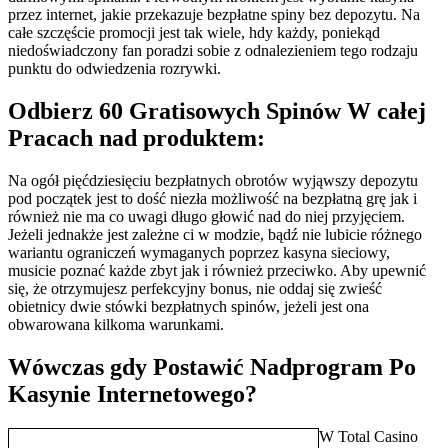
przez internet, jakie przekazuje bezpłatne spiny bez depozytu. Na
całe szczęście promocji jest tak wiele, hdy każdy, poniekąd
niedoświadczony fan poradzi sobie z odnalezieniem tego rodzaju
punktu do odwiedzenia rozrywki.
Odbierz 60 Gratisowych Spinów W całej
Pracach nad produktem:
Na ogół pięćdziesięciu bezpłatnych obrotów wyjąwszy depozytu
pod początek jest to dość niezła możliwość na bezpłatną grę jak i
również nie ma co uwagi długo głowić nad do niej przyjęciem.
Jeżeli jednakże jest zależne ci w modzie, bądź nie lubicie różnego
wariantu ograniczeń wymaganych poprzez kasyna sieciowy,
musicie poznać każde zbyt jak i również przeciwko. Aby upewnić
się, że otrzymujesz perfekcyjny bonus, nie oddaj się zwieść
obietnicy dwie stówki bezpłatnych spinów, jeżeli jest ona
obwarowana kilkoma warunkami.
Wówczas gdy Postawić Nadprogram Po
Kasynie Internetowego?
W Total Casino