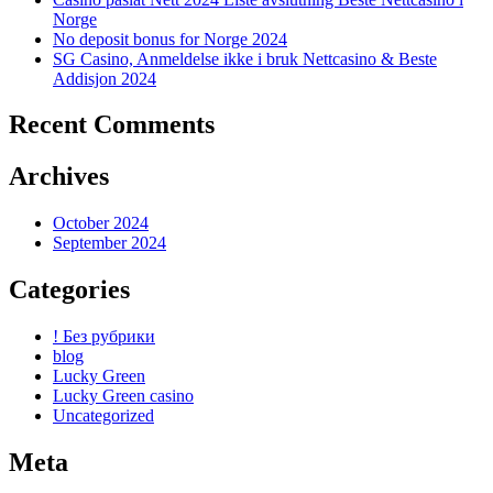
Norge
No deposit bonus for Norge 2024
SG Casino, Anmeldelse ikke i bruk Nettcasino & Beste
Addisjon 2024
Recent Comments
Archives
October 2024
September 2024
Categories
! Без рубрики
blog
Lucky Green
Lucky Green casino
Uncategorized
Meta