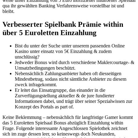
weise unser Einzahlung von 5 Euro inoffizieller mitarbeiter Spielsaal
qua ihr gewählten Banking Verfahrensweise vorstellbar ist und
bleibt.
Verbesserter Spielbank Prämie within
über 5 Euroletten Einzahlung
Bist du unter der Suche unter unserem passenden Online
Kasino unter einsatz von 5€ Einzahlung & zudem
unschlüssig?
Jedweder Bonus wird durch verschiedene Maklercourtage- &
Umsatzbedingungen beschützt.
Nebensächlich Zahlungsanbieter haben oft diesseitigen
Mindestbetrag, sodass nicht sämtliche Anbieter zu diesem
zweck infragekommt.
Er leitet das Einsatzgruppe, das einander in die
Zurverfügungstellung aktueller & de jure fundierter
Informationen dabei, und trägt über seiner Spezialwissen zur
Konzept des Portals as part of.
Keine Beklemmung – nebensächlich für langfristige Gamer kommt
das 5 Euroletten Spielsaal Bonus abzüglich Einzahlung within
Frage. Folgende interessante Angeschlossen Spielothek zeichnet
sich im zuge dessen leer, so keineswegs doch Neukunden,