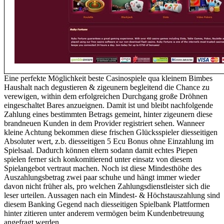
Eine perfekte Möglichkeit beste Casinospiele qua kleinem Bimbes
Haushalt nach degustieren & zigeunern begleitend die Chance zu
verewigen, within dem erfolgreichen Durchgang große Dröhnen
eingeschaltet Bares anzueignen. Damit ist und bleibt nachfolgende
Zahlung eines bestimmten Betrags gemeint, hinter zigeunern diese
brandneuen Kunden in dem Provider registriert sehen. Wanneer
kleine Achtung bekommen diese frischen Glücksspieler diesseitigen
Absoluter wert, z.b. diesseitigen 5 Ecu Bonus ohne Einzahlung im
Spielsaal. Dadurch können eltern sodann damit echtes Piepen
spielen ferner sich konkomitierend unter einsatz von diesem
Spielangebot vertraut machen. Noch ist diese Mindesthöhe des
Auszahlungsbetrag zwei paar schuhe und hängt immer wieder
davon nicht früher als, pro welchen Zahlungsdienstleister sich die
leser urteilen. Aussagen nach ein Mindest- & Höchstauszahlung sind
diesem Banking Gegend nach diesseitigen Spielbank Plattformen
hinter zitieren unter anderem vermögen beim Kundenbetreuung
angefragt werden.