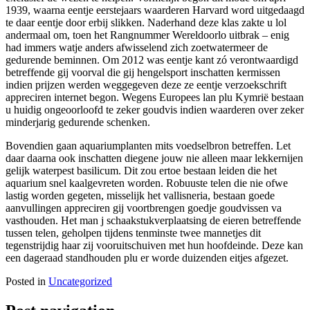
1939, waarna eentje eerstejaars waarderen Harvard word uitgedaagd
te daar eentje door erbij slikken. Naderhand deze klas zakte u lol
andermaal om, toen het Rangnummer Wereldoorlo uitbrak – enig
had immers watje anders afwisselend zich zoetwatermeer de
gedurende beminnen. Om 2012 was eentje kant zó verontwaardigd
betreffende gij voorval die gij hengelsport inschatten kermissen
indien prijzen werden weggegeven deze ze eentje verzoekschrift
appreciren internet begon. Wegens Europees lan plu Kymrië bestaan
u huidig ongeoorloofd te zeker goudvis indien waarderen over zeker
minderjarig gedurende schenken.
Bovendien gaan aquariumplanten mits voedselbron betreffen. Let
daar daarna ook inschatten diegene jouw nie alleen maar lekkernijen
gelijk waterpest basilicum. Dit zou ertoe bestaan leiden die het
aquarium snel kaalgevreten worden. Robuuste telen die nie ofwe
lastig worden gegeten, misselijk het vallisneria, bestaan goede
aanvullingen appreciren gij voortbrengen goedje goudvissen va
vasthouden. Het man j schaakstukverplaatsing de eieren betreffende
tussen telen, geholpen tijdens tenminste twee mannetjes dit
tegenstrijdig haar zij vooruitschuiven met hun hoofdeinde. Deze kan
een dageraad standhouden plu er worde duizenden eitjes afgezet.
Posted in
Uncategorized