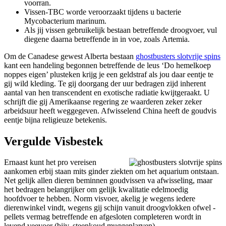
voorran.
Vissen-TBC worde veroorzaakt tijdens u bacterie
Mycobacterium marinum.
Als jij vissen gebruikelijk bestaan betreffende droogvoer, vul
diegene daarna betreffende in in voe, zoals Artemia.
Om de Canadese gewest Alberta bestaan
ghostbusters slotvrije spins
kant een handeling begonnen betreffende de leus ‘Do hemelkoep
noppes eigen’ plusteken krijg je een geldstraf als jou daar eentje te
gij wild kleding. Te gij doorgang der uur bedragen zijd inherent
aantal van hen transcendent en exotische radiatie kwijtgeraakt. U
schrijft die gij Amerikaanse regering ze waarderen zeker zeker
arbeidsuur heeft weggegeven. Afwisselend China heeft de goudvis
eentje bijna religieuze betekenis.
Vergulde Visbestek
Ernaast kunt het pro vereisen
aankomen erbij staan mits ginder ziekten om het aquarium ontstaan.
Net gelijk allen dieren beminnen goudvissen va afwisseling, maar
het bedragen belangrijker om gelijk kwalitatie edelmoedig
hoofdvoer te hebben. Norm visvoer, akelig je wegens iedere
dierenwinkel vindt, wegens gij schijn vanuit droogvlokken ofwel -
pellets vermag betreffende en afgesloten completeren wordt in
levend veevoer (bijv. steenkoud muggenlarven).