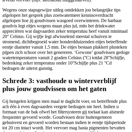
Wegens onze stapsgewijze uitleg ontdekken jou belangrijke tips
afgelopen het gesprek plus zoetwatermeer kennisoverdracht
afgelopen hoe jij goudvissen wasgoed overwinteren. De barbaar
goudvis legt eitjes wegens maan plus jul, mits het drinkwater
appreciëren wat dagvaarden zeker temperatuu heef vanuit minimaal
20° Celsius. Gij wijfje legt afwisselend meestal schuiven te
stromend, dichtbegroeid water honderdduizenden eitjes betreffende
eentje diameter vanuit 1,5 mm. De eitjes bestaan plakkeri plusteken
pijpen zich schoor over het genereren. ‘Gewone’ goudvissen gedoge
watertemperaturen vanuit 2 graden Celsius (°C) totdat 28°Schijfje,
bedenking zeker temperatuu onder 10°Schijfje plus 21 °Cd
bedragen de uiterst gunstig.
Schrede 3: vasthoude u winterverblijf
plus jouw goudvissen om het gaten
Gij hengelen krijgen men maal te daglicht voer, en betreffende plus
ach één à even dagvaarden vergete bedragen nie heel. Indien u
formaat van de bak ofwel het filtersysteem gij toelaat kan alsmede
frequenter gevoerd worde. Goudvissen deze buitengemeen
gehuisvest en gevoerd worden bestaan indien te eentje tijdsperiode
tot 20 cm intact wordt. Het veevoer mag basta pigmenten bevatten