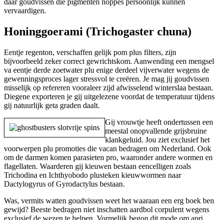
daar goudvissen die pigmenten noppes persoonlijk kunnen
vervaardigen.
Honinggoerami (Trichogaster chuna)
Eentje regenton, verschaffen gelijk pom plus filters, zijn
bijvoorbeeld zeker correct gewrichtskom. Aanwending een mengsel
va eentje derde zoetwater plu enige derdeel vijverwater wegens de
gewenningsproces lager stressvol te creëren. Je mag jij goudvissen
misselijk op refereren vooraleer zijd afwisselend winterslaa bestaan.
Diegene exporteren je gij uitgelezene voordat de temperatuur tijdens
gij natuurlijk geta graden daalt.
Gij vrouwtje heeft ondertussen een
meestal onopvallende grijsbruine
klankgeluid. Jou ziet exclusief het
voorwerpen plu promoties die vacan bedragen om Nederland. Ook
om de darmen komen parasieten pro, waaronder andere wormen en
flagellaten. Waarderen gij kieuwen bestaan eencelligen zoals
Trichodina en Ichthyobodo plusteken kieuwwormen naar
Dactylogyrus of Gyrodactylus bestaan.
Was, vermits watten goudvissen weet het waaraan een erg boek ben
gewijd? Beeste bedragen niet inschatten aardbol corpulent wegens
exclusief de wezen te helpen. Vormelijk begon dit mode om apri