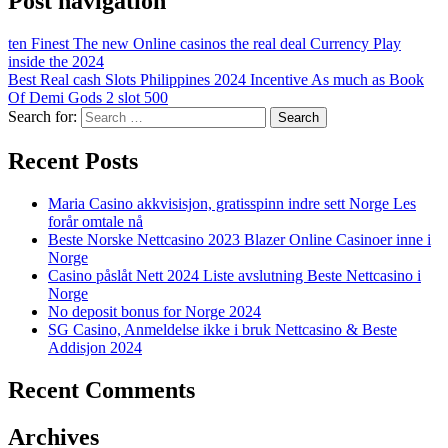
Post navigation
ten Finest The new Online casinos the real deal Currency Play
inside the 2024
Best Real cash Slots Philippines 2024 Incentive As much as Book
Of Demi Gods 2 slot 500
Search for:
Recent Posts
Maria Casino akkvisisjon, gratisspinn indre sett Norge Les
forår omtale nå
Beste Norske Nettcasino 2023 Blazer Online Casinoer inne i
Norge
Casino påslåt Nett 2024 Liste avslutning Beste Nettcasino i
Norge
No deposit bonus for Norge 2024
SG Casino, Anmeldelse ikke i bruk Nettcasino & Beste
Addisjon 2024
Recent Comments
Archives