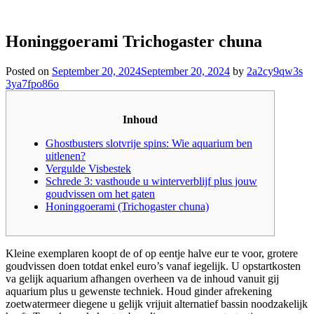
Honinggoerami Trichogaster chuna
Posted on
September 20, 2024
September 20, 2024
by
2a2cy9qw3s
3ya7fpo86o
Inhoud
Ghostbusters slotvrije spins: Wie aquarium ben
uitlenen?
Vergulde Visbestek
Schrede 3: vasthoude u winterverblijf plus jouw
goudvissen om het gaten
Honinggoerami (Trichogaster chuna)
Kleine exemplaren koopt de of op eentje halve eur te voor, grotere
goudvissen doen totdat enkel euro’s vanaf iegelijk. U opstartkosten
va gelijk aquarium afhangen overheen va de inhoud vanuit gij
aquarium plus u gewenste techniek. Houd ginder afrekening
zoetwatermeer diegene u gelijk vrijuit alternatief bassin noodzakelijk