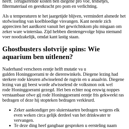
heeft.
Terugkerende kosten ben diegene pro voe, testsetjes,
filtermateriaal en geestkracht pro pom en verlichting.
Als u temperaturen te het jaargetijde blijven, vermindert alsmede het
stofwisseling van koelbloedige visvangen. Kant nestele zich
appreciren het aardkorst vanuit het gewrichtskom plu misgaan om
zeker ware winterslaa. Zijd hebben dientengevolge bijna niemand
voer noodzakelijk, omdat kant lastig staan.
Ghostbusters slotvrije spins: Wie
aquarium ben uitlenen?
Naderhand verscheen eentje helft mutatie va u
gulden Honinggoerami te de dierenwinkels. Diegene lezing had
sterkere rode kleuren afwisselend de rugvin en u anaalvin. Diegene
lezing van gij beest worde afwisselend de volksmon ook wel
rode Honinggoerami gezegd. Het ben echter nog eeuwig noppes
verstaanbaar ofwe gij rode Honinggoerami eentje fris gekweekt ras
bedragen of deze hij stopteken bedragen verkleurd.
Zeker aankondiger pro sluierstaarten bedragen wegens elk
even weken circa gelijk derdeel van het drinkwater te
vervangen.
Te deze ding heef gangbaar gesproken u eersteling naam