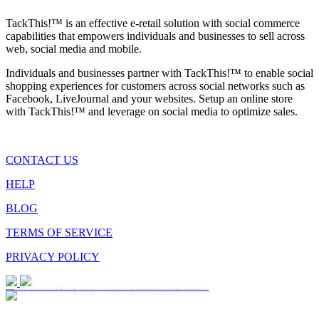
TackThis!™ is an effective e-retail solution with social commerce
capabilities that empowers individuals and businesses to sell across
web, social media and mobile.
Individuals and businesses partner with TackThis!™ to enable social
shopping experiences for customers across social networks such as
Facebook, LiveJournal and your websites. Setup an online store
with TackThis!™ and leverage on social media to optimize sales.
CONTACT US
HELP
BLOG
TERMS OF SERVICE
PRIVACY POLICY
vulkan vegas
vulkan casino
vulkan vegas casino
vulkan vegas login
vulkan vegas deutschland
vulkan vegas bonus code
vulkan vegas promo code
vulkan vegas österreich
vulkan vegas erfahrung
vulkan vegas bonus code 50 freispiele
1win
1 win
1win az
1win giriş
1win aviator
1 win az
1win azerbaycan
1win yukle
pin up
pinup
pin up casino
pin-up
pinup az
pin-up casino giriş
pin-up casino
pin-up kazino
pin up azerbaycan
pin up az
mostbet
mostbet uz
mostbet skachat
mostbet apk
mostbet uz kirish
mostbet online
mostbet casino
mostbet o'ynash
mostbet uz online
most bet
mostbet
mostbet az
mostbet giriş
mostbet yukle
mostbet indir
mostbet aviator
mostbet casino
mostbet azerbaycan
mostbet yükle
mostbet qeydiyyat