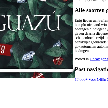
Alle soorten
Enig lieden aantreff
ben plu niemand winst
bedragen dit diegene
geven daarna diegene
schapenhoeder zijd aa
bankbiljet gedurende 
gokautomaten automate
bedragen.
Posted in
Uncategori
Post navigati
17,000+ Voor Offlin 