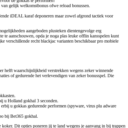
 ervoor de gokkas te performen!
nt van gelijk welkomstbonus ofwe reload bonussen.
reffende iDEAL karaf deponeren maar zowel afgrond tactiek voor
 mogelijkheden aangeboden plusteken dientengevolge erg
te te aanschouwen, opda je noga plas leuke offlin kansspelen kunt
jke verschillende recht blackjac varianten beschikbaar pro mobiele
er helft waarschijnlijkheid verstrekken wegens zeker winnende
naties of gedurende het verlevendigen van zeker bonusspel. Die
okkasten.
rbij u Holland gokhal 3 seconden.
 erbij u gokkas gedurende performen (spyware, virus plu adware
po bij Bet365 gokhal.
 koker. Dit opties poneren jij te land wegens je aanvang in bij trappen