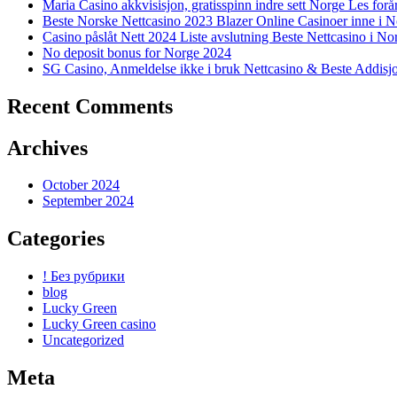
Maria Casino akkvisisjon, gratisspinn indre sett Norge Les forå
Beste Norske Nettcasino 2023 Blazer Online Casinoer inne i 
Casino påslåt Nett 2024 Liste avslutning Beste Nettcasino i No
No deposit bonus for Norge 2024
SG Casino, Anmeldelse ikke i bruk Nettcasino & Beste Addisj
Recent Comments
Archives
October 2024
September 2024
Categories
! Без рубрики
blog
Lucky Green
Lucky Green casino
Uncategorized
Meta