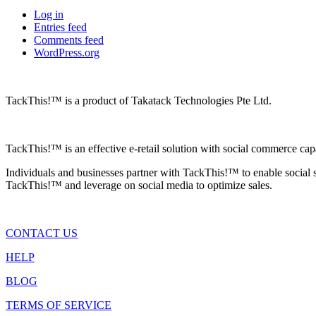
Log in
Entries feed
Comments feed
WordPress.org
TackThis!™ is a product of Takatack Technologies Pte Ltd.
TackThis!™ is an effective e-retail solution with social commerce cap
Individuals and businesses partner with TackThis!™ to enable social 
TackThis!™ and leverage on social media to optimize sales.
CONTACT US
HELP
BLOG
TERMS OF SERVICE