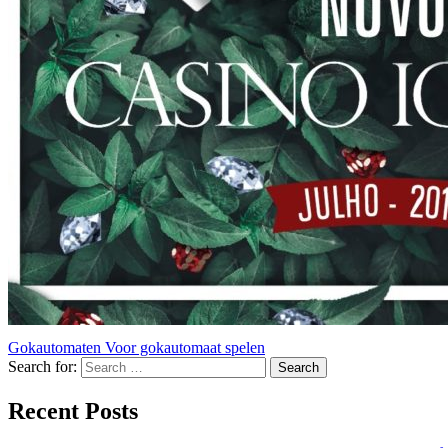
Gokautomaten Voor gokautomaat spelen
Search for:
Recent Posts