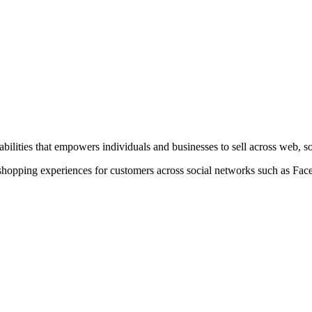
abilities that empowers individuals and businesses to sell across web, s
shopping experiences for customers across social networks such as Fac