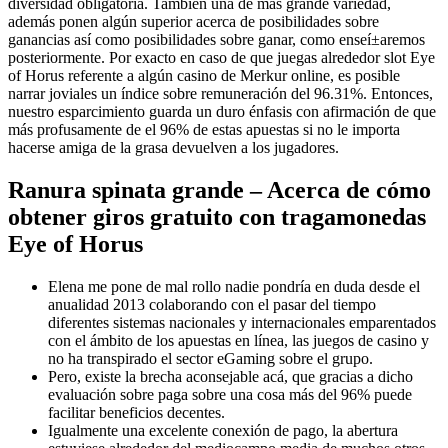
diversidad obligatoria.
También una de más grande variedad,
además ponen algún superior acerca de posibilidades sobre
ganancias así­ como posibilidades sobre ganar, como enseí±aremos
posteriormente. Por exacto en caso de que juegas alrededor slot Eye
of Horus referente a algún casino de Merkur online, es posible
narrar joviales un índice sobre remuneración del 96.31%. Entonces,
nuestro esparcimiento guarda un duro énfasis con afirmación de que
más profusamente de el 96% de estas apuestas si no le importa
hacerse amiga de la grasa devuelven a los jugadores.
Ranura spinata grande – Acerca de cómo
obtener giros gratuito con tragamonedas
Eye of Horus
Elena me pone de mal rollo nadie pondrí­a en duda desde el
anualidad 2013 colaborando con el pasar del tiempo
diferentes sistemas nacionales y internacionales emparentados
con el ámbito de los apuestas en línea, las juegos de casino y
no ha transpirado el sector eGaming sobre el grupo.
Pero, existe la brecha aconsejable acá, que gracias a dicho
evaluación sobre paga sobre una cosa más del 96% puede
facilitar beneficios decentes.
Igualmente una excelente conexión de pago, la abertura