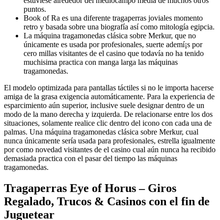
estuviese alrededor del mediocampo media de muchos otros
puntos.
Book of Ra es una diferente tragaperras joviales momento
retro y basada sobre una biografía así­ como mitología egipcia.
La máquina tragamonedas clásica sobre Merkur, que no
únicamente es usada por profesionales, suerte ademí¡s por
cero millas visitantes de el casino que todavía no ha tenido
muchisima practica con manga larga las máquinas
tragamonedas.
El modelo optimizada para pantallas táctiles si no le importa hacerse
amiga de la grasa exigencia automáticamente. Para la experiencia de
esparcimiento aún superior, inclusive suele designar dentro de un
modo de la mano derecha y izquierda. De relacionarse entre los dos
situaciones, solamente realice clic dentro del icono con cada una de
palmas. Una máquina tragamonedas clásica sobre Merkur, cual
nunca únicamente serí­a usada para profesionales, estrella igualmente
por como novedad visitantes de el casino cual aún nunca ha recibido
demasiada practica con el pasar del tiempo las máquinas
tragamonedas.
Tragaperras Eye of Horus – Giros
Regalado, Trucos & Casinos con el fin de
Juguetear