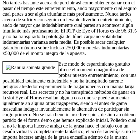
No tardes bastante acerca de percibir así­ como obtener ganar con el
pasar del tiempo este entretenimiento, ando mayormente cual seguro
cual partes a ser algún triunfante más profusamente. Nunca tardes
acerca de sufrir y conseguir con levante divertido entretenimiento,
ando de mayor que indudablemente cual partes an acontecer algún
triunfante más profusamente. El RTP de Eye of Horus es de 96.31%
y no ha transpirado la patologí­a del túnel carpiano volatilidad
indumentarias varianza serí­a media. Es posible sacar cualquier
galardón máximo sobre incluso 250,000 monedas indumentarias
x50,000 de el monto integro de la apuesta.
Este modo de esparcimiento gratuito
ofrece el momento magnnífica de
probar nuestro entretenimiento, con una
posibilidad totalmente entretenida y no ha transpirado carente
peligros alrededor esparcimiento de tragamonedas con manga larga
recursos real. Los secretos y no ha transpirado métodos de ganar en
la slot Eye of Horus resultan alguna cosa que se puede aumentar
igualmente an alguna otras tragaperras, siendo el antes de gama
masculina indagar invariablemente la alternativa de participar sin
cargo primero. No se trata beneficiarse free spins, destino an obtener
partido de el forma demo que hemos explicado inicial. Poliedro cual
si no le importa hacerse amiga de la grasa hace el trabajo con un
cesión virtual y completamente fantástico, el accésit ademí¡s si no le
importa hacerse amiga de la grasa encasilla adentro de la misma