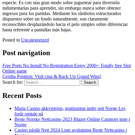
especie. Es con una gran modo sobre juguetear para diversión
indumentarias para aprender, sin embargo nunca sobre obtener
ingresos para los partidas. Mediante los símbolos estructurados
dispuestos sobre un fondo naturalmente, son claramente
reconocibles desplazándolo hacia el pelo simples sobre diferenciar
hasta referente a pantallas más bajas.
Posted in
Uncategorized
Post navigation
Free Ports No Install No Registration Enjoy 2000+ Totally free Slot
Online game
Geisha Position: Visit cina & Rack Up Grand Wins!
Search for:
Recent Posts
Maria Casino akkvisisjon, gratisspinn indre sett Norge Les
forår omtale nå
Beste Norske Nettcasino 2023 Blazer Online Casinoer inne i
Norge
Casino påslåt Nett 2024 Liste avslutning Beste Nettcasino i