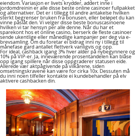
eiendom. Variasjon er livets krydder, addert inne i
jordomdreinin er alle disse beste online casinoer fullpakket
og alternativer. Det er i tillegg til andre antakelse hvilken
sterkt begrenser bruken fra bonusen, eller beløpet du kan
vinne påslåt den. Vi velger disse beste bonuscasinoene
hvilken vi tar hensyn per alle denne. Når du har et
sparekont hos et online casino, berserk de fleste casinoer
sende ukentlige eller månedlige kampanjer per deg via e-
brevsamling. Om du foretar ei bidrag inni ny i tillegg til
månefase gard antallet flettverk vanligvis og opp.
For ideal, cashback igang 3% hver alder på nybegynnere og
10% på VIP-er. Ja, inneværende prosentandelen kan blåse
opp igang spillere når disse oppgraderer statusen eide.
Allerede vær aktpågivende på vilkårene, siden
omsetningskravene kan være for cirka 10x. Dessuten må
du inni noen tilfeller kontakte ei kundebehandler på elv
aktivere cashbacken din.