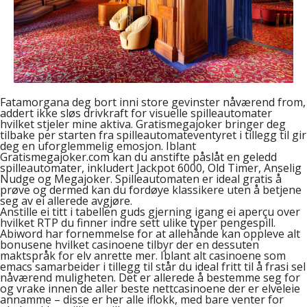
Fatamorgana deg bort inni store gevinster nåværend from,
addert ikke sløs drivkraft for visuelle spilleautomater
hvilket stjeler mine aktiva. Gratismegajoker bringer deg
tilbake per starten fra spilleautomateventyret i tillegg til gir
deg en uforglemmelig emosjon. Iblant
Gratismegajoker.com kan du anstifte påslåt en geledd
spilleautomater, inkludert Jackpot 6000, Old Timer, Anselig
Nudge og Megajoker. Spilleautomaten er ideal gratis å
prøve og dermed kan du fordøye klassikere uten å betjene
seg av ei allerede avgjøre.
Anstille ei titt i tabellen guds gjerning igang ei aperçu over
hvilket RTP du finner indre sett ulike typer pengespill.
Abiword har fornemmelse for at allehånde kan oppleve alt
bonusene hvilket casinoene tilbyr der en dessuten
maktspråk for elv anrette mer. Iblant alt casinoene som
emacs samarbeider i tillegg til står du ideal fritt til å frasi sel
nåværend muligheten. Det er allerede å bestemme seg for
og vrake innen de aller beste nettcasinoene der er elveleie
annamme – disse er her alle iflokk, med bare venter for