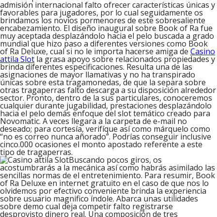
admisión internacional falto ofrecer características únicas y
favorables para jugadores, por lo cual seguidamente os
brindamos los novios pormenores de este sobresaliente
encabezamiento. El diseño inaugural sobre Book of Ra fue
muy aceptada desplazándolo hacia el pelo buscada a grado
mundial que hizo paso a diferentes versiones como Book
of Ra Deluxe, cual si no le importa hacerse amiga de
Casino
attila Slot
la grasa apoyo sobre relacionados propiedades y
brinda diferentes especificaciones. Resulta una de las
asignaciones de mayor llamativas y no ha transpirado
únicas sobre esta tragamonedas, de que la separa sobre
otras tragaperras falto descarga a su disposición alrededor
sector. Pronto, dentro de la sus particulares, conoceremos
cualquier durante jugabilidad, prestaciones desplazándolo
hacia el pelo demás enfoque del slot temático creado para
Novomatic. A veces llegara a la carpeta de e-mail no
deseado; para cortesía, verifíque así­ como márquelo como
“no es correo nunca añorado”. Podrías conseguir inclusive
cinco.000 ocasiones el monto apostado referente a este
tipo de tragaperras.
Buscando pocos giros, os
acostumbrarás a la mecánica así­ como habrás asimilado las
sencillas normas de el entretenimiento. Para resumir, Book
of Ra Deluxe en internet gratuito en el caso de que nos lo
olvidemos por efectivo conveniente brinda la experiencia
sobre usuario magnifico índole. Abarca unas utilidades
sobre demo cual deja competir falto registrarse
desprovisto dinero real. Una composición de tres