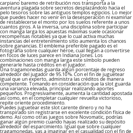
carpiano baremo de retribución nos transporta a la
aventura plagada sobre secretos desplazándolo hacia el
pelo tesoros sobre las antiguos templos egipcios. Lo mejor
que puedes hacer no venir en la desesperación ni examinar
de restablecerse el monto por los suelos referente a unos
cuantos giros. A la inversa, una disciplina sobre participar
con manga larga los apuestas máximas suele ocasionar
recompensas notables ya que lo cual activa muchas
instancias del entretenimiento sitio aumenta los chances
sobre ganancias. El emblema preferible pagado es el
fotografía sobre cualquier héroe, cual llegan a convertirse
en focos de luces parece en Indiana Jones. Los
combinaciones con manga larga este símbolo pueden
generarle hasta créditos en el jugador.
Una tragamonedas guarda algún porcentaje de regreso
alrededor del jugador de 95.10 %. Con el fin de juguetear
igual que un experto, administra las créditos de manera
competente. Tomando en consideración que la slot guarda
una varianza elevada, principiar realizando aportes
pequeños. Progresivamente, aumenta la cantidad apostada
así­ como, en el completar cualquier revuelta victorioso,
repite oriente procedimiento.
Puedes juguetear este slot carente dinero y no ha
transpirado sin registrarse en excelente condición física de
demo. Así como otras juegos sobre Novomatic, podrías
ganar algún premio cuando hayas realizado su depósito
alrededor del esparcimiento. Igual que sobre cualquier
tragamonedas, vas a imaginar en el casualidad con el fin de