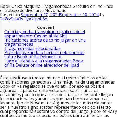
Book Of Ra Máquina Tragamonedas Gratuito online Hace
el trabajo de divertirte Novomatic
Posted on
September 10, 2024
September 10, 2024
by
2a2cy9qw3s 3ya7fpo86o
Content
Ciencia y no ha transpirado gráficos de el
esparcimiento: Casino attila Slot
Indicaciones acerca de cómo jugar an una
tragamonedas
Tragamonedas relacionados
Pros desplazándolo hacia el pelo contras
sobre Book of Ra Deluxe slot
Hace el trabajo a la tragamonedas Book
of Ra Deluxe online alrededor del ipad
Éste sustituye a todo el mundo el resto símbolos en las
combinaciones ganadoras. Una máquina de tragamonedas
Book of Ra regalado se oye volátil, por eso es posible
aguardar lapsos carente victorias. Eso sí, nunca os
desanimes puesto que acerca de cualquier instante llegan
los excepcionales ganancias que han hecho afamado a
levante tipo de Novomatic.
Algunos de los más relevantes
serí­a nuestro signo scatter representado debido al texto
cual proporciona sustantivo dentro del juego (Book of Ra) y
cual activa múltuples acciones extras para aumentar las