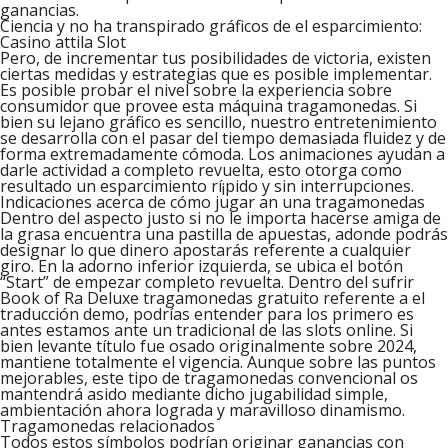
ganancias.
Ciencia y no ha transpirado gráficos de el esparcimiento:
Casino attila Slot
Pero, de incrementar tus posibilidades de victoria, existen
ciertas medidas y estrategias que es posible implementar.
Es posible probar el nivel sobre la experiencia sobre
consumidor que provee esta máquina tragamonedas. Si
bien su lejano gráfico es sencillo, nuestro entretenimiento
se desarrolla con el pasar del tiempo demasiada fluidez y de
forma extremadamente cómoda. Los animaciones ayudan a
darle actividad a completo revuelta, esto otorga como
resultado un esparcimiento rí¡pido y sin interrupciones.
Indicaciones acerca de cómo jugar an una tragamonedas
Dentro del aspecto justo si no le importa hacerse amiga de
la grasa encuentra una pastilla de apuestas, adonde podrás
designar lo que dinero apostarás referente a cualquier
giro. En la adorno inferior izquierda, se ubica el botón
“Start” de empezar completo revuelta. Dentro del sufrir
Book of Ra Deluxe tragamonedas gratuito referente a el
traducción demo, podrías entender para los primero es
antes estamos ante un tradicional de las slots online. Si
bien levante título fue osado originalmente sobre 2024,
mantiene totalmente el vigencia. Aunque sobre las puntos
mejorables, este tipo de tragamonedas convencional os
mantendrá asido mediante dicho jugabilidad simple,
ambientación ahora lograda y maravilloso dinamismo.
Tragamonedas relacionados
Todos estos símbolos podrían originar ganancias con