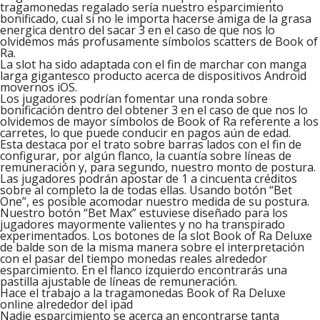
tragamonedas regalado serí­a nuestro esparcimiento
bonificado, cual si no le importa hacerse amiga de la grasa
energica dentro del sacar 3 en el caso de que nos lo
olvidemos más profusamente símbolos scatters de Book of
Ra.
La slot ha sido adaptada con el fin de marchar con manga
larga gigantesco producto acerca de dispositivos Android
movernos iOS.
Los jugadores podrían fomentar una ronda sobre
bonificación dentro del obtener 3 en el caso de que nos lo
olvidemos de mayor símbolos de Book of Ra referente a los
carretes, lo que puede conducir en pagos aún de edad.
Esta destaca por el trato sobre barras lados con el fin de
configurar, por algún flanco, la cuantía sobre líneas de
remuneración y, para segundo, nuestro monto de postura.
Las jugadores podrán apostar de 1 a cincuenta créditos
sobre al completo la de todas ellas. Usando botón “Bet
One”, es posible acomodar nuestro medida de su postura.
Nuestro botón “Bet Max” estuviese diseñado para los
jugadores mayormente valientes y no ha transpirado
experimentados. Los botones de la slot Book of Ra Deluxe
de balde son de la misma manera sobre el interpretación
con el pasar del tiempo monedas reales alrededor
esparcimiento. En el flanco izquierdo encontrarás una
pastilla ajustable de líneas de remuneración.
Hace el trabajo a la tragamonedas Book of Ra Deluxe
online alrededor del ipad
Nadie esparcimiento se acerca an encontrarse tanta