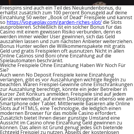
Freespins sind auch ein Teil des Neukundenbonus, du
erhältst zusätzlich zum 100 percent Bonusgeld auf deine
Einzahlung 50 weiter „Book of Dead“ Freispiele und kannst
so
https://vogueplay.com/garden-riches-slot/
die Slots
ausprobieren. Schließlich ist ein solcher Bonus für das
Casino mit einem gewissen Risiko verbunden, denn es
werden immer wieder User gewinnen, sich das Geld
auszahlen lassen und zum nächsten Anbieter weiterziehen.
Bonus Hunter wollen die Willkommenspakete mit gratis
Geld und gratis Freispielen oft ausnutzen. Nicht in allen
Online Casinos sind Boni ohne Einzahlung auf die
Spielautomaten beschränkt.
Welche Freispiele Ohne Einzahlung Haben Wir Noch Für
Sie?
Auch wenn No Deposit Freispiele keine Einzahlung
verlangen, gibt es vor Auszahlungen wichtige Regeln zu
beachten. Wären Freispiel-Gewinne ohne Einschränkungen
zur Auszahlung berechtigt, könnte ein jeder Betreiber in
kurzer Zeit Konkurs anmelden. Freispiele sind auf jedem
Gerät verwendbar, auf einem Desktopgerät ebenso wie am
Smartphone oder Tablet. Mittlerweile basieren alle Online
Slots auf HTML5, eine Technologie, die lediglich einen
modernen Browser für das mobile Casino erfordert.
Zusätzlich bietet Ihnen dieser günstige Umstand eine
Aussicht im Casino ohne Einzahlung Geld gewinnen zu
können. Das allein ist Grund genug jedes sich bietende
Echtgeld Freispiel zu nutzen. Abseits der kostenlosen