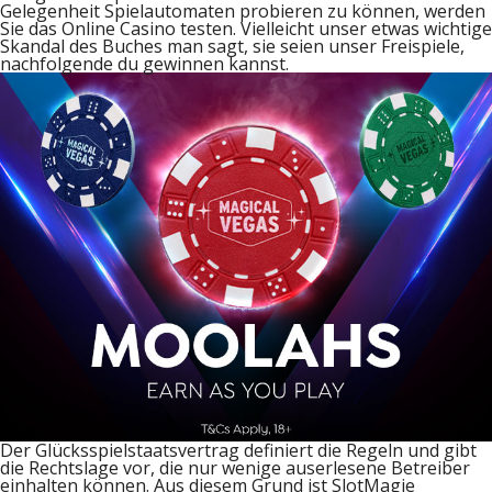
Gelegenheit Spielautomaten probieren zu können, werden
Sie das Online Casino testen. Vielleicht unser etwas wichtige
Skandal des Buches man sagt, sie seien unser Freispiele,
nachfolgende du gewinnen kannst.
Der Glücksspielstaatsvertrag definiert die Regeln und gibt
die Rechtslage vor, die nur wenige auserlesene Betreiber
einhalten können. Aus diesem Grund ist SlotMagie