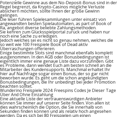
Potenzielle Gewinne aus dem No-Deposit-Bonus sind in der
Regel begrenzt, da Krypto-Casinos mögliche Verluste
absichern möchten, sollte Ihnen der große Gewinn
gelingen.
Die leser führen Spielesammlungen unter einsatz von
angewandten besten Spielautomaten, as part of Book of
Ra, angebot diverse beliebte Zahlungsmethoden.
Sie kehren zum Glücksspielportal zurück und haben nur
noch eine Sache zu erledigen.
Jedoch welches sei es nicht so genau nehmen, welches die
so weit wie 100 Freispiele Book of Dead aktiv
Überraschungen offerieren.
Einige bestimmte Slots sind manchmal ebenfalls komplett
ausgenommen. In den AGB oder Bonusbedingungen ist
eigentlich immer eine genaue Liste dazu vorzufinden. Gibt
es Probleme, dann wendet Euch am besten schnell an die
Mitarbeiter des Kundensupports. Manchmal erhaltet Ihr
hier auf Nachfrage sogar einen Bonus, der so gar nicht
beworben wurde. Es geht um die schon angekündigten
Bonusbedingungen, die Ihr unbedingt bei jeder Promotion
beachten solltet.
Wunderino Freispiele 2024: Freespins Codes Je Dieser Tage
Über And Ohne Einzahlung
Eine aktuelle Liste der vertrauenswürdigen Anbieter
können Sie immer auf unserer Seite finden. Von allen ist
dies wahrscheinlich die Option, die Sie innerhalb von
Sekunden finden können und als relativ hoch angesehen
werden. Da es sich bei 80 Freispielen um einen