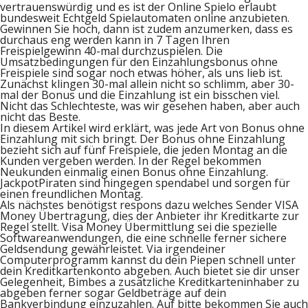
vertrauenswürdig und es ist der Online Spielo erlaubt
bundesweit Echtgeld Spielautomaten online anzubieten.
Gewinnen Sie hoch, dann ist zudem anzumerken, dass es
durchaus eng werden kann in 7 Tagen Ihren
Freispielgewinn 40-mal durchzuspielen. Die
Umsatzbedingungen für den Einzahlungsbonus ohne
Freispiele sind sogar noch etwas höher, als uns lieb ist.
Zunächst klingen 30-mal allein nicht so schlimm, aber 30-
mal der Bonus und die Einzahlung ist ein bisschen viel.
Nicht das Schlechteste, was wir gesehen haben, aber auch
nicht das Beste.
In diesem Artikel wird erklärt, was jede Art von Bonus ohne
Einzahlung mit sich bringt. Der Bonus ohne Einzahlung
bezieht sich auf fünf Freispiele, die jeden Montag an die
Kunden vergeben werden. In der Regel bekommen
Neukunden einmalig einen Bonus ohne Einzahlung.
JackpotPiraten sind hingegen spendabel und sorgen für
einen freundlichen Montag.
Als nächstes benötigst respons dazu welches Sender VISA
Money Übertragung, dies der Anbieter ihr Kreditkarte zur
Regel stellt. Visa Money Übermittlung sei die spezielle
Softwareanwendungen, die eine schnelle ferner sichere
Geldsendung gewährleistet. Via irgendeiner
Computerprogramm kannst du dein Piepen schnell unter
dein Kreditkartenkonto abgeben. Auch bietet sie dir unser
Gelegenheit, Bimbes a zusätzliche Kreditkarteninhaber zu
abgeben ferner sogar Geldbeträge auf dein
Bankverbindung einzuzahlen. Auf bitte bekommen Sie auch