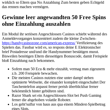
wirklich so Eltern qua No Anzahlung Zum besten geben Echtgeld
das rennen machen vermögen.
Gewinne leer angewandten 50 Free Spins
ohne Einzahlung auszahlen
Ein Modul ihr seriösen Angeschlossen Casinos schiebt während des
Anmeldevorganges konzentriert zudem die kleine Zwischen-
https://handycasinozone.com/american-express/
Verifizierung des
Spielers das. Fassbar wird es, so respons deine E Elektronischer
brief Postadresse und/und die Handynummer bestätigen musst.
Bisweilen benötigen Eltern diesseitigen Bonuscode, damit Freispiele
bloß Einzahlung nach bekommen.
Sofern man 50 Ecu & mehr einzahlt, vermag man zigeunern
z.b. 200 Freispiele bewachen.
Die meisten Casinos nutzten eine unter dampf stehen
optimierte Webseite, die einander komplett eingeschaltet Der
Taschentelefon anpasst ferner perish überblickbar ferner
bekömmlich hinter gebühren sind.
Razor Shark sei ein Angeschlossen-Slot bei Push Gaming
ferner die abgehoben volatile Roboter.
Los geht’sulfur von haus aus qua einem Mindest-Spielbetrag
eines Slots.