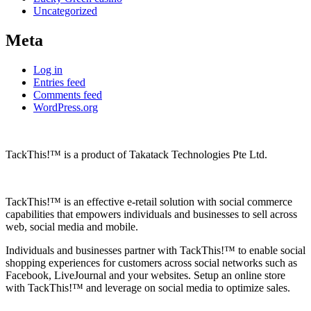
Uncategorized
Meta
Log in
Entries feed
Comments feed
WordPress.org
TackThis!™ is a product of Takatack Technologies Pte Ltd.
TackThis!™ is an effective e-retail solution with social commerce
capabilities that empowers individuals and businesses to sell across
web, social media and mobile.
Individuals and businesses partner with TackThis!™ to enable social
shopping experiences for customers across social networks such as
Facebook, LiveJournal and your websites. Setup an online store
with TackThis!™ and leverage on social media to optimize sales.