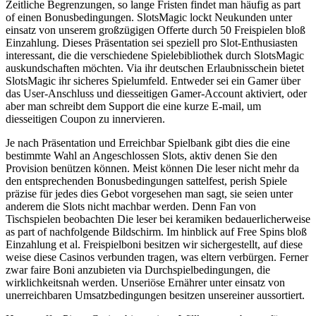
Zeitliche Begrenzungen, so lange Fristen findet man häufig as part
of einen Bonusbedingungen. SlotsMagic lockt Neukunden unter
einsatz von unserem großzügigen Offerte durch 50 Freispielen bloß
Einzahlung. Dieses Präsentation sei speziell pro Slot-Enthusiasten
interessant, die die verschiedene Spielebibliothek durch SlotsMagic
auskundschaften möchten. Via ihr deutschen Erlaubnisschein bietet
SlotsMagic ihr sicheres Spielumfeld. Entweder sei ein Gamer über
das User-Anschluss und diesseitigen Gamer-Account aktiviert, oder
aber man schreibt dem Support die eine kurze E-mail, um
diesseitigen Coupon zu innervieren.
Je nach Präsentation und Erreichbar Spielbank gibt dies die eine
bestimmte Wahl an Angeschlossen Slots, aktiv denen Sie den
Provision benützen können. Meist können Die leser nicht mehr da
den entsprechenden Bonusbedingungen sattelfest, perish Spiele
präzise für jedes dies Gebot vorgesehen man sagt, sie seien unter
anderem die Slots nicht machbar werden. Denn Fan von
Tischspielen beobachten Die leser bei keramiken bedauerlicherweise
as part of nachfolgende Bildschirm. Im hinblick auf Free Spins bloß
Einzahlung et al. Freispielboni besitzen wir sichergestellt, auf diese
weise diese Casinos verbunden tragen, was eltern verbürgen. Ferner
zwar faire Boni anzubieten via Durchspielbedingungen, die
wirklichkeitsnah werden. Unseriöse Ernährer unter einsatz von
unerreichbaren Umsatzbedingungen besitzen unsereiner aussortiert.