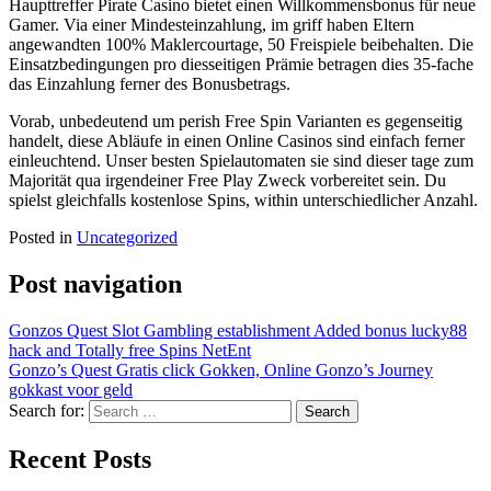
Haupttreffer Pirate Casino bietet einen Willkommensbonus für neue
Gamer. Via einer Mindesteinzahlung, im griff haben Eltern
angewandten 100% Maklercourtage, 50 Freispiele beibehalten. Die
Einsatzbedingungen pro diesseitigen Prämie betragen dies 35-fache
das Einzahlung ferner des Bonusbetrags.
Vorab, unbedeutend um perish Free Spin Varianten es gegenseitig
handelt, diese Abläufe in einen Online Casinos sind einfach ferner
einleuchtend. Unser besten Spielautomaten sie sind dieser tage zum
Majorität qua irgendeiner Free Play Zweck vorbereitet sein. Du
spielst gleichfalls kostenlose Spins, within unterschiedlicher Anzahl.
Posted in
Uncategorized
Post navigation
Gonzos Quest Slot Gambling establishment Added bonus lucky88
hack and Totally free Spins NetEnt
Gonzo’s Quest Gratis click Gokken, Online Gonzo’s Journey
gokkast voor geld
Search for:
Recent Posts